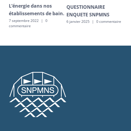
L’énergie dans nos
La
QUESTIONNAIRE
établissements de bain.
S5
ENQUETE SNPMNS
!
rid
7 septembre 2022
|
0
6 janvier 2025
|
0 commentaire
commentaire
2 ju