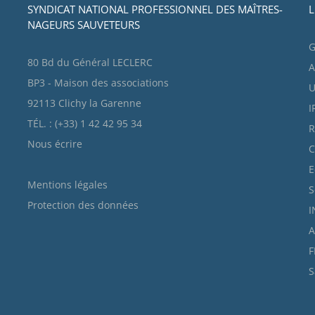
SYNDICAT NATIONAL PROFESSIONNEL DES MAÎTRES-
L
NAGEURS SAUVETEURS
G
80 Bd du Général LECLERC
A
BP3 - Maison des associations
U
92113 Clichy la Garenne
I
TÉL. : (+33) 1 42 42 95 34
R
Nous écrire
C
E
Mentions légales
S
Protection des données
I
A
F
S