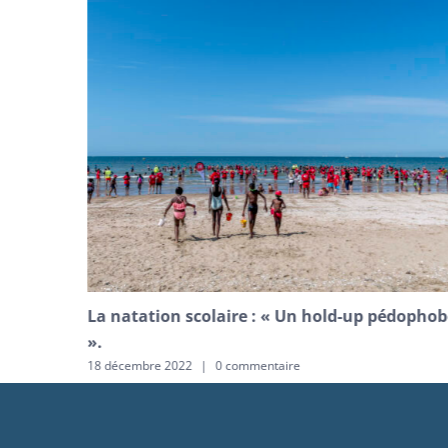
cée
La natation scolaire : « Un hold-up pédophob
».
18 décembre 2022
|
0 commentaire