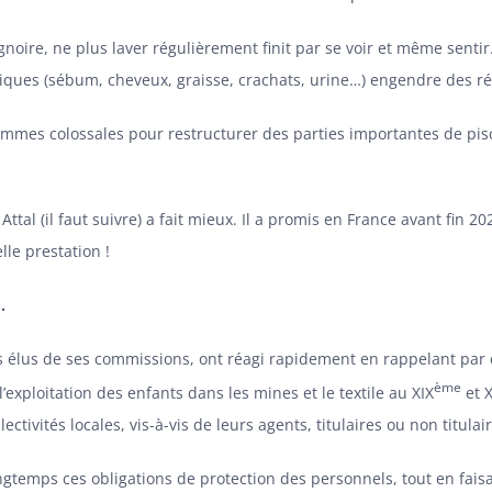
gnoire, ne plus laver régulièrement finit par se voir et même sen
iques (sébum, cheveux, graisse, crachats, urine…) engendre des ré
sommes colossales pour restructurer des parties importantes de pis
Attal (il faut suivre) a fait mieux. Il a promis en France avant fin 
lle prestation !
.
ts élus de ses commissions, ont réagi rapidement en
rappelant par 
ème
exploitation des enfants dans les mines et le textile au XIX
et 
ctivités locales, vis-à-vis de leurs agents, titulaires ou non titulai
emps ces obligations de protection des personnels, tout en faisant