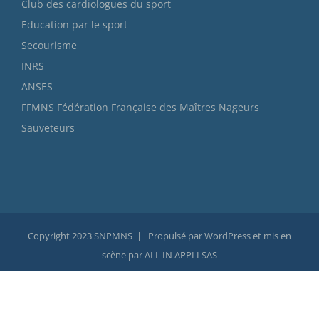
Club des cardiologues du sport
Education par le sport
Secourisme
INRS
ANSES
FFMNS Fédération Française des Maîtres Nageurs
Sauveteurs
Copyright 2023 SNPMNS | Propulsé par WordPress et mis en
scène par ALL IN APPLI SAS
Facebook
X