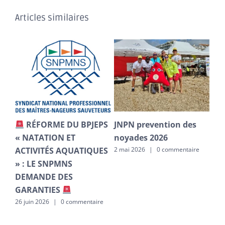
Articles similaires
RÉFORME DU BPJEPS
JNPN prevention des
CA
9–
« NATATION ET
noyades 2026
po
ACTIVITÉS AQUATIQUES
co
2 mai 2026
|
0 commentaire
» : LE SNPMNS
re
1 ma
DEMANDE DES
GARANTIES
26 juin 2026
|
0 commentaire