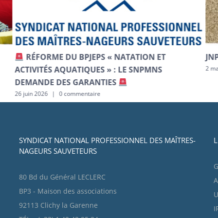
RÉFORME DU BPJEPS « NATATION ET
JN
ACTIVITÉS AQUATIQUES » : LE SNPMNS
2 ma
DEMANDE DES GARANTIES
26 juin 2026
|
0 commentaire
SYNDICAT NATIONAL PROFESSIONNEL DES MAÎTRES-
L
NAGEURS SAUVETEURS
G
80 Bd du Général LECLERC
A
BP3 - Maison des associations
U
92113 Clichy la Garenne
I