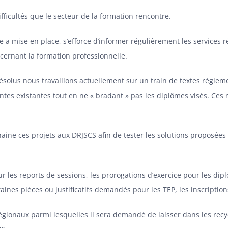
fficultés que le secteur de la formation rencontre.
lle a mise en place, s’efforce d’informer régulièrement les services
cernant la formation professionnelle.
ésolus nous travaillons actuellement sur un train de textes règlem
tes existantes tout en ne « bradant » pas les diplômes visés. Ces
ine ces projets aux DRJSCS afin de tester les solutions proposées e
 les reports de sessions, les prorogations d’exercice pour les dip
ines pièces ou justificatifs demandés pour les TEP, les inscriptio
 régionaux parmi lesquelles il sera demandé de laisser dans les rec