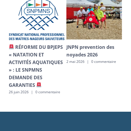
RÉFORME DU BPJEPS
JNPN prevention des
CA
9–
« NATATION ET
noyades 2026
po
ACTIVITÉS AQUATIQUES
co
2 mai 2026
|
0 commentaire
» : LE SNPMNS
re
1 ma
DEMANDE DES
GARANTIES
26 juin 2026
|
0 commentaire