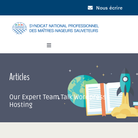
Passer
Nous écrire
au
contenu
Toggle
Navigation
SNPMNS
Articles
JNPN
Our Expert Team Talk Wordpress
DOCUMENTATION
Hosting
INFORMATIONS