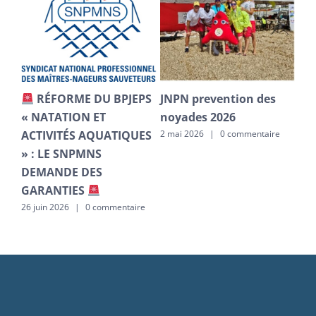
RÉFORME DU BPJEPS
JNPN prevention des
CA
9–
« NATATION ET
noyades 2026
po
ACTIVITÉS AQUATIQUES
co
2 mai 2026
|
0 commentaire
» : LE SNPMNS
re
1 ma
DEMANDE DES
GARANTIES
26 juin 2026
|
0 commentaire