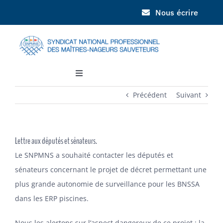
Passer
Nous écrire
au
contenu
Toggle
Navigation
Précédent
Suivant
SNPMNS
JNPN
Lettre aux députés et sénateurs.
Le SNPMNS a souhaité contacter les députés et
DOCUMENTATION
sénateurs concernant le projet de décret permettant une
plus grande autonomie de surveillance pour les BNSSA
INFORMATIONS
dans les ERP piscines.
Nous les alertons sur l’aspect dangereux de ce projet : la