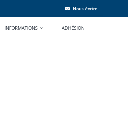
Nous écrire
INFORMATIONS
ADHÉSION