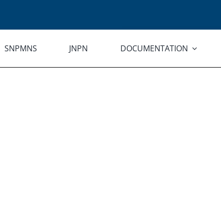
SNPMNS
JNPN
DOCUMENTATION