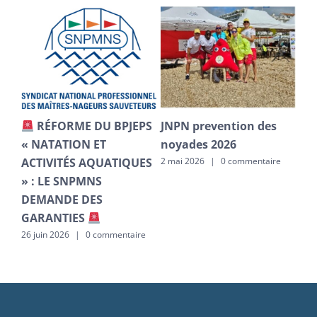
E DU BPJEPS
JNPN prevention des
CAEPMNS 2026
N ET
noyades 2026
positionnement 
 AQUATIQUES
coordinations DR
2 mai 2026
|
0 commentaire
PMNS
1 mai 2026
|
0 commen
DES
S
0 commentaire